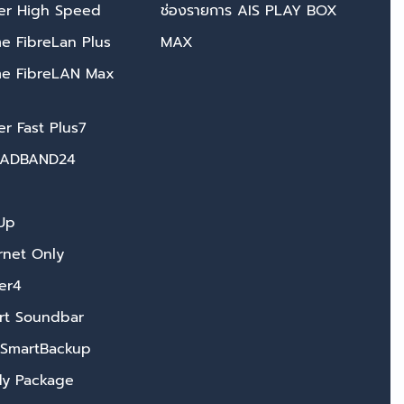
per High Speed
ช่องรายการ AIS PLAY BOX
e FibreLan Plus
MAX
me FibreLAN Max
er Fast Plus7
OADBAND24
pUp
ernet Only
er4
rt Soundbar
 SmartBackup
dy Package