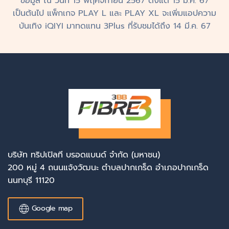
ข้อมูล ณ วันที่ 15 พฤศจิกายน 2567 ตั้งแต่ 15 มี.ค. 67
เป็นต้นไป แพ็กเกจ PLAY L และ PLAY XL จะเพิ่มแอปความ
บันเทิง iQIYI มาทดแทน 3Plus ที่รับชมได้ถึง 14 มี.ค. 67
บริษัท ทริปเปิลที บรอดแบนด์ จำกัด (มหาชน)
200 หมู่ 4 ถนนแจ้งวัฒนะ ตำบลปากเกร็ด อำเภอปากเกร็ด
นนทบุรี 11120
Google map